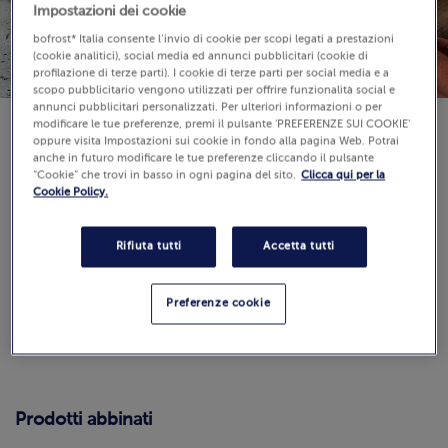
Impostazioni dei cookie
bofrost* Italia consente l’invio di cookie per scopi legati a prestazioni
(cookie analitici), social media ed annunci pubblicitari (cookie di
profilazione di terze parti). I cookie di terze parti per social media e a
scopo pubblicitario vengono utilizzati per offrire funzionalità social e
annunci pubblicitari personalizzati. Per ulteriori informazioni o per
modificare le tue preferenze, premi il pulsante 'PREFERENZE SUI COOKIE'
oppure visita Impostazioni sui cookie in fondo alla pagina Web. Potrai
anche in futuro modificare le tue preferenze cliccando il pulsante
“Cookie” che trovi in basso in ogni pagina del sito.
Clicca qui per la
Difficoltà:
Cookie Policy.
Recensioni
(0)
Rifiuta tutti
Accetta tutti
0.0 / 5
Guarda
Preferenze cookie
Come calcoliamo e verifichiamo il punteggio?
Prodotti abbinati