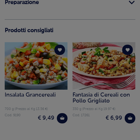
Preparazione
Prodotti consigliati
Insalata Grancereali
Fantasia di Cereali con
Pollo Grigliato
700 g (Prezzo al Kg 13.56 €)
350 g (Prezzo al Kg 19.97 €)
Cod. 9190
Cod. 17261
€ 9,49
€ 6,99