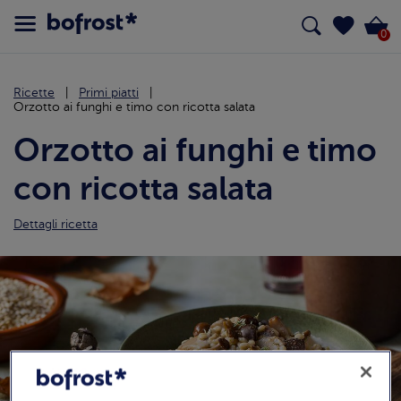
0
Ricette
Primi piatti
Orzotto ai funghi e timo con ricotta salata
Orzotto ai funghi e timo
con ricotta salata
Dettagli ricetta