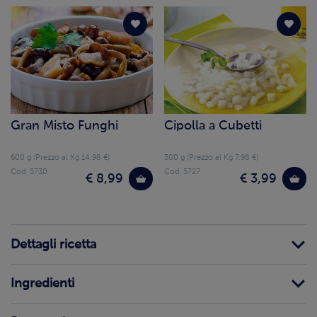
Gran Misto Funghi
Cipolla a Cubetti
600 g (Prezzo al Kg 14.98 €)
500 g (Prezzo al Kg 7.98 €)
Cod. 5730
Cod. 5727
€ 8,99
€ 3,99
Dettagli ricetta
Ingredienti