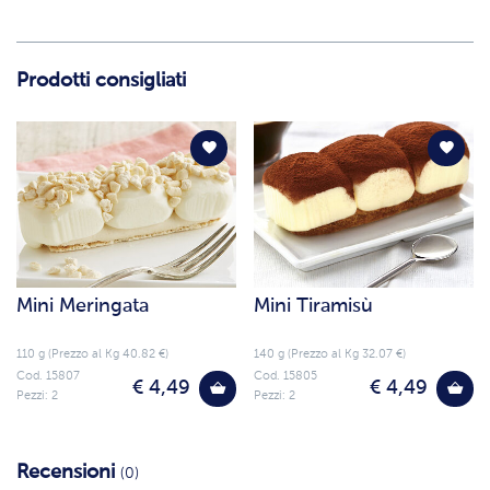
Prodotti consigliati
Mini Meringata
Mini Tiramisù
110 g (Prezzo al Kg 40.82 €)
140 g (Prezzo al Kg 32.07 €)
Cod. 15807
Cod. 15805
€ 4,49
€ 4,49
Pezzi: 2
Pezzi: 2
Recensioni
(0)