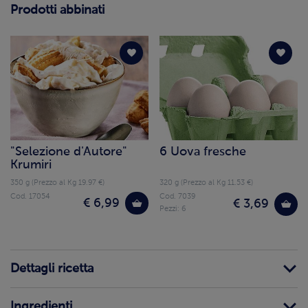
Prodotti abbinati
"Selezione d'Autore"
6 Uova fresche
Krumiri
350 g (Prezzo al Kg 19.97 €)
320 g (Prezzo al Kg 11.53 €)
Cod. 17054
Cod. 7039
€ 6,99
€ 3,69
Pezzi: 6
Dettagli ricetta
Ingredienti