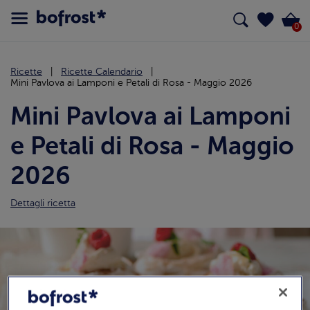
0
Ricette
Ricette Calendario
Mini Pavlova ai Lamponi e Petali di Rosa - Maggio 2026
Mini Pavlova ai Lamponi
e Petali di Rosa - Maggio
2026
Dettagli ricetta