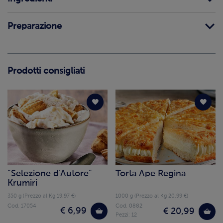
Preparazione
Prodotti consigliati
"Selezione d'Autore"
Torta Ape Regina
Krumiri
350 g (Prezzo al Kg 19.97 €)
1000 g (Prezzo al Kg 20.99 €)
Cod. 17054
Cod. 0882
€ 6,99
€ 20,99
Pezzi: 12