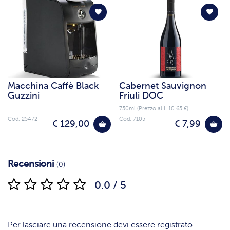
Macchina Caffè Black
Cabernet Sauvignon
Guzzini
Friuli DOC
750ml (Prezzo al L 10.65 €)
Cod. 25472
Cod. 7105
€ 129,00
€ 7,99
Recensioni
(0)
0.0 / 5
Per lasciare una recensione devi essere registrato