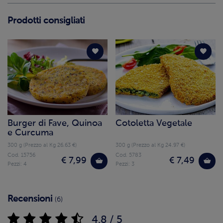
Prodotti consigliati
Burger di Fave, Quinoa
Cotoletta Vegetale
e Curcuma
300 g (Prezzo al Kg 26.63 €)
300 g (Prezzo al Kg 24.97 €)
Cod. 15756
Cod. 5783
€ 7,99
€ 7,49
Pezzi: 4
Pezzi: 3
Recensioni
(6)
4.8 / 5