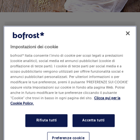
Disponibilità
€ 7,99
Pezzi: 6
Impostazioni dei cookie
450 g (Prezzo al Kg 17.76 €)
bofrost* Italia consente l’invio di cookie per scopi legati a prestazioni
(cookie analitici), social media ed annunci pubblicitari (cookie di
profilazione di terze parti). I cookie di terze parti per social media e a
scopo pubblicitario vengono utilizzati per offrire funzionalità social e
Aggiungi al carrello
annunci pubblicitari personalizzati. Per ulteriori informazioni o per
modificare le tue preferenze, premi il pulsante 'PREFERENZE SUI COOKIE'
oppure visita Impostazioni sui cookie in fondo alla pagina Web. Potrai
anche in futuro modificare le tue preferenze cliccando il pulsante
“Cookie” che trovi in basso in ogni pagina del sito.
Clicca qui per la
Cookie Policy.
Recensioni
(6)
Rifiuta tutti
Accetta tutti
4.8 / 5
Guarda
Preferenze cookie