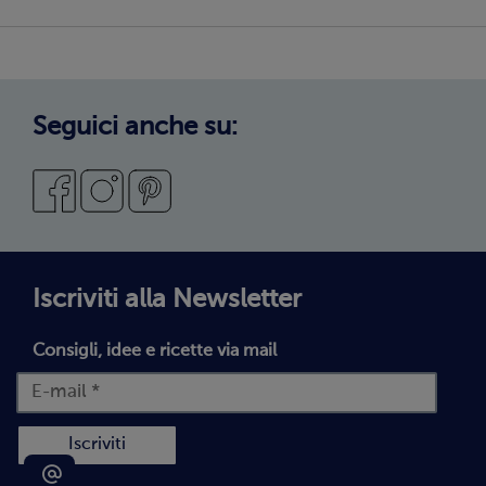
Sostenibilità
Privacy Policy
Privacy Policy Candidati
Cookie Policy
Seguici anche su:
Preferenze cookie
Condizioni Generali di Vendita
Codice Etico
Segnalazioni Whistleblowing
Dichiarazione di accessibilità
Iscriviti alla Newsletter
Consigli, idee e ricette via mail
Iscriviti