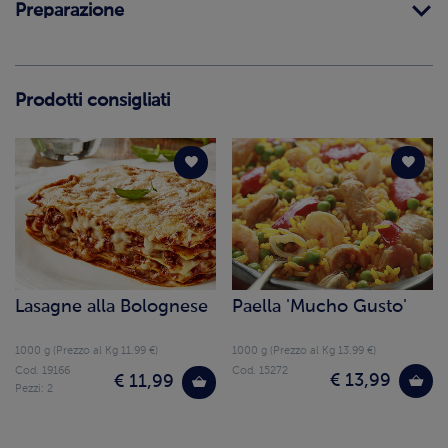
Preparazione
Prodotti consigliati
Lasagne alla Bolognese
Paella 'Mucho Gusto'
1000 g (Prezzo al Kg 11.99 €)
1000 g (Prezzo al Kg 13.99 €)
Cod. 19166
Cod. 15272
€ 13,99
€ 11,99
Pezzi: 2