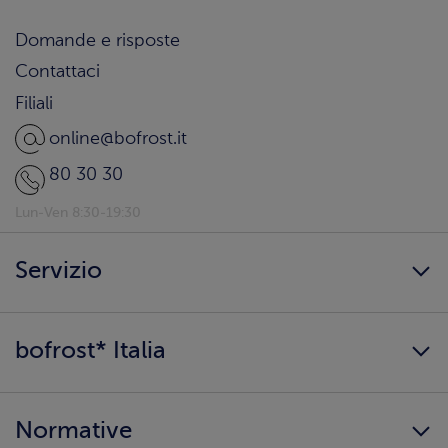
Domande e risposte
Contattaci
Filiali
online@bofrost.it
80 30 30
Lun-Ven 8:30-19:30
Servizio
Freschezza a domicilio
bofrost* Italia
Presenta un amico
Catalogo
Lavora con noi
Ingredienti e allergeni
Normative
Surgelati di qualità
Copertura servizio