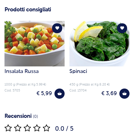
Prodotti consigliati
Insalata Russa
Spinaci
1000 g (Prezzo al Kg 5.99 €)
450 g (Prezzo al Kg 8.20 €)
Cod. 5705
Cod. 15704
€ 5,99
€ 3,69
Recensioni
(0)
0.0 / 5