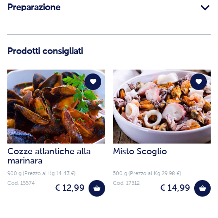
Preparazione
Prodotti consigliati
Cozze atlantiche alla
Misto Scoglio
marinara
900 g (Prezzo al Kg 14.43 €)
500 g (Prezzo al Kg 29.98 €)
Cod. 15574
Cod. 17512
€ 12,99
€ 14,99