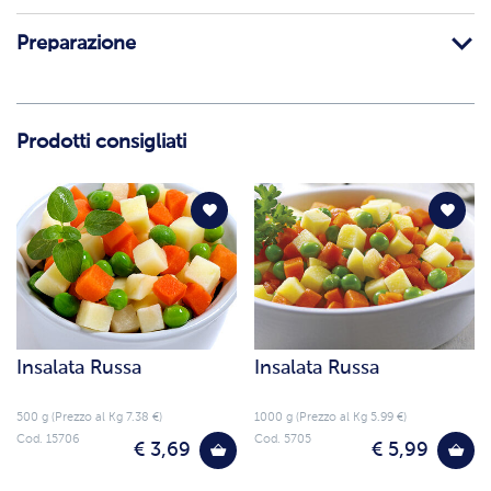
Preparazione
Prodotti consigliati
Insalata Russa
Insalata Russa
500 g (Prezzo al Kg 7.38 €)
1000 g (Prezzo al Kg 5.99 €)
Cod. 15706
Cod. 5705
€ 3,69
€ 5,99