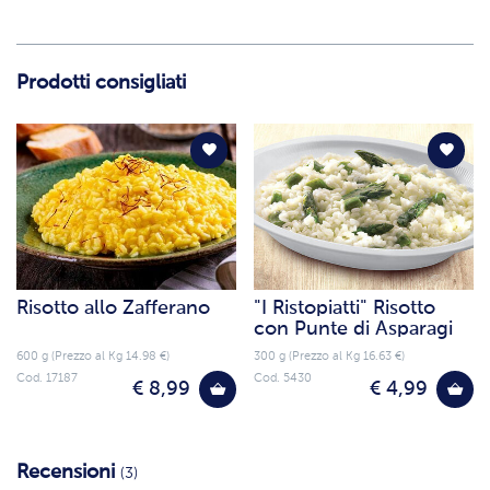
Prodotti consigliati
Risotto allo Zafferano
"I Ristopiatti" Risotto
con Punte di Asparagi
600 g (Prezzo al Kg 14.98 €)
300 g (Prezzo al Kg 16.63 €)
Cod. 17187
Cod. 5430
€ 8,99
€ 4,99
Recensioni
(3)