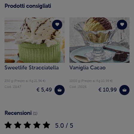
Prodotti consigliati
Sweetlife Stracciatella
Vaniglia Cacao
250 g (Prezzo al Kg 21.96 €)
1000 g (Prezzo al Kg 10.99 €)
Cod. 15147
Cod. 15026
€ 5,49
€ 10,99
Recensioni
(1)
5.0 / 5