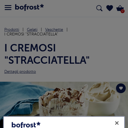
0
Prodotti
Gelati
Vaschette
I CREMOSI "STRACCIATELLA"
I CREMOSI
"STRACCIATELLA"
Dettagli prodotto