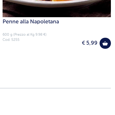
Penne alla Napoletana
600 g (Prezzo al Kg 9.98 €)
Cod. 5255
€ 5,99