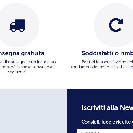
segna gratuita
Soddisfatti o rim
ata di consegna e un incaricato
Per noi la soddisfazione del
i porterà la spesa senza costi
fondamentale: per qualsiasi esige
aggiuntivi.
Iscriviti alla Ne
Consigli, idee e ricette 