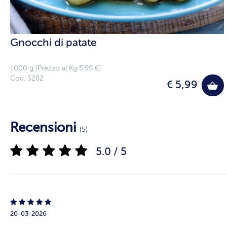
Gnocchi di patate
1000 g (Prezzo al Kg 5.99 €)
Cod. 5282
€ 5,99
Recensioni
(5)
5.0 / 5
20-03-2026