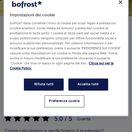
Impostazioni dei cookie
bofrost* Italia consente l’invio di cookie per scopi legati a prestazioni
(cookie analitici), social media ed annunci pubblicitari (cookie di
Disponibilità
profilazione di terze parti). I cookie di terze parti per social media e a
€ 6,99
scopo pubblicitario vengono utilizzati per offrire funzionalità social e
annunci pubblicitari personalizzati. Per ulteriori informazioni o per
600 g (Prezzo al Kg 11.65 €)
modificare le tue preferenze, premi il pulsante 'PREFERENZE SUI COOKIE'
oppure visita Impostazioni sui cookie in fondo alla pagina Web. Potrai
anche in futuro modificare le tue preferenze cliccando il pulsante
“Cookie” che trovi in basso in ogni pagina del sito.
Clicca qui per la
Aggiungi al carrello
Cookie Policy.
Rifiuta tutti
Accetta tutti
Preferenze cookie
Recensioni
(2)
5.0 / 5
Guarda
Come calcoliamo e verifichiamo il punteggio?