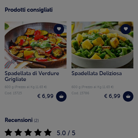
Prodotti consigliati
Spadellata di Verdure
Spadellata Deliziosa
Grigliate
600 g (Prezzo al Kg 11.65 €)
600 g (Prezzo al Kg 11.65 €)
Cod. 15725
Cod. 15786
€ 6,99
€ 6,99
Recensioni
(2)
5.0 / 5