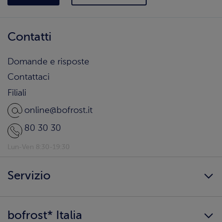
Contatti
Domande e risposte
Contattaci
Filiali
online@bofrost.it
80 30 30
Lun-Ven 8:30-19:30
Servizio
Freschezza a domicilio
bofrost* Italia
Presenta un amico