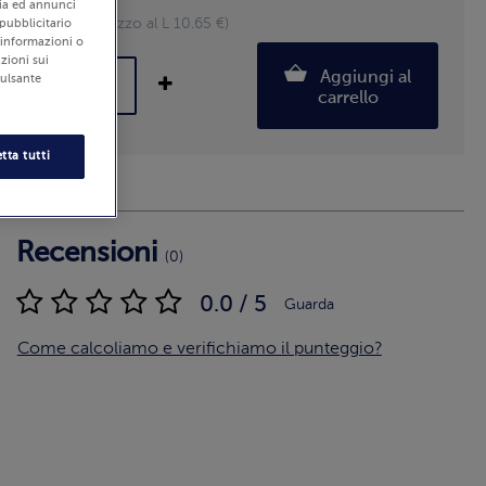
edia ed annunci
750ml (Prezzo al L 10.65 €)
 pubblicitario
i informazioni o
zioni sui
Aggiungi al
pulsante
carrello
tta tutti
Recensioni
(0)
0.0 / 5
Guarda
Come calcoliamo e verifichiamo il punteggio?