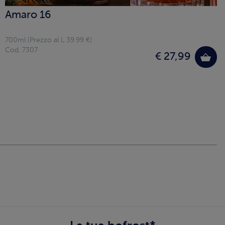
Amaro 16
700ml (Prezzo al L 39.99 €)
Cod. 7307
€ 27,99