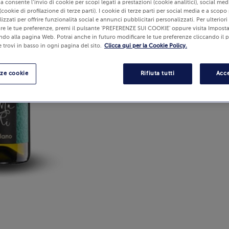
lia consente l’invio di cookie per scopi legati a prestazioni (cookie analitici), social m
(cookie di profilazione di terze parti). I cookie di terze parti per social media e a scopo
izzati per offrire funzionalità social e annunci pubblicitari personalizzati. Per ulterior
re le tue preferenze, premi il pulsante 'PREFERENZE SUI COOKIE' oppure visita Imposta
ndo alla pagina Web. Potrai anche in futuro modificare le tue preferenze cliccando il 
 trovi in basso in ogni pagina del sito.
Clicca qui per la Cookie Policy.
nze cookie
Rifiuta tutti
Acce