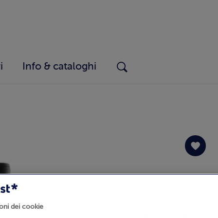
i
Info & cataloghi
oni dei cookie