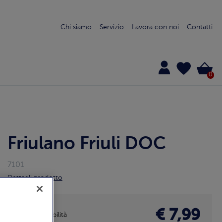
Chi siamo
Servizio
Lavora con noi
Contatti
0
Friulano Friuli DOC
7101
Dettagli prodotto
€ 7,99
Disponibilità