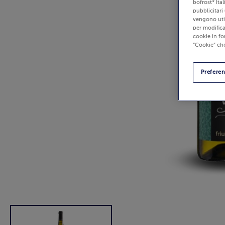
bofrost* Ita
pubblicitari 
vengono util
per modifica
cookie in fo
“Cookie” che
Prefere