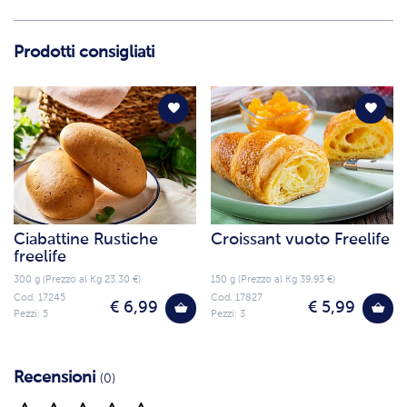
Prodotti consigliati
Ciabattine Rustiche
Croissant vuoto Freelife
freelife
300 g (Prezzo al Kg 23.30 €)
150 g (Prezzo al Kg 39.93 €)
Cod. 17245
Cod. 17827
€ 6,99
€ 5,99
Pezzi: 5
Pezzi: 3
Recensioni
(0)