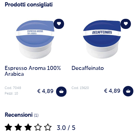
Prodotti consigliati
Espresso Aroma 100%
Decaffeinato
Arabica
Cod. 7048
Cod. 15620
€ 4,89
€ 4,89
Pezzi: 10
Recensioni
(1)
3.0 / 5