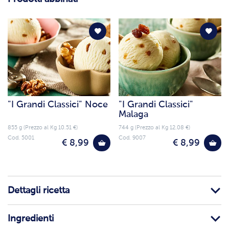
"I Grandi Classici" Noce
"I Grandi Classici"
Malaga
855 g (Prezzo al Kg 10.51 €)
744 g (Prezzo al Kg 12.08 €)
Cod. 5001
Cod. 9007
€ 8,99
€ 8,99
Dettagli ricetta
Ingredienti