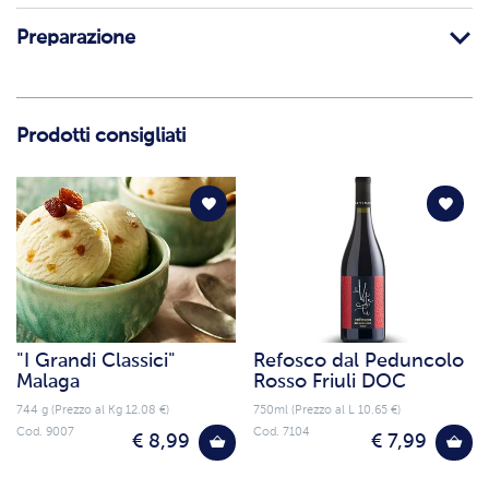
Preparazione
Prodotti consigliati
"I Grandi Classici"
Refosco dal Peduncolo
Malaga
Rosso Friuli DOC
744 g (Prezzo al Kg 12.08 €)
750ml (Prezzo al L 10.65 €)
Cod. 9007
Cod. 7104
€ 8,99
€ 7,99