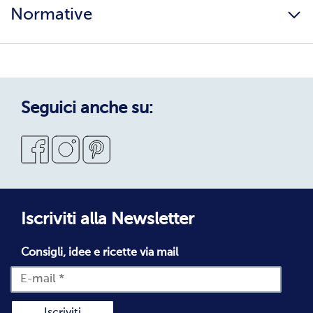
Ingredienti e allergeni
Normative
Surgelati di qualità
Copertura servizio
Sostenibilità
Privacy Policy
Privacy Policy Candidati
Cookie Policy
Seguici anche su:
Condizioni Generali di Vendita
Codice Etico
Segnalazioni Whistleblowing
Dichiarazione di accessibilità
Iscriviti alla Newsletter
Consigli, idee e ricette via mail
Iscriviti