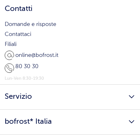
Contatti
Domande e risposte
Contattaci
Filiali
online@bofrost.it
80 30 30
Lun-Ven 8:30-19:30
Servizio
Freschezza a domicilio
bofrost* Italia
Presenta un amico
Catalogo
Lavora con noi