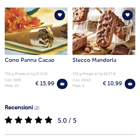
Cono Panna Cacao
Stecco Mandorla
750 g (Prezzo al Kg 21.32 €)
378 g (Prezzo al Kg 29.07 €)
Cod. 5099
Cod. 15043
€ 15,99
€ 10,99
Pezzi: 10
Pezzi: 6
Recensioni
(2)
5.0 / 5