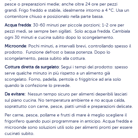
pesce o preparazioni medie; anche oltre 24 ore per pezzi
grandi. Frigo freddo e stabile, idealmente intorno a 4 °C. Usa un
contenitore chiuso e posizionalo nella parte bassa.
Acqua fredda
: 30-60 minuti per piccole porzioni; 1-2 ore per
pezzi medi, se sempre ben sigillati. Solo acqua fredda. Cambiala
ogni 30 minuti e cucina subito dopo lo scongelamento.
Microonde
: Pochi minuti, a intervalli brevi, controllando spesso il
prodotto. Funzione defrost o bassa potenza. Dopo lo
scongelamento, passa subito alla cottura.
Cottura diretta da surgelato
: Segui i tempi del prodotto: spesso
serve qualche minuto in più rispetto a un alimento già
scongelato. Forno, padella, pentola o friggitrice ad aria solo
quando la confezione lo prevede.
Da evitare:
Nessun tempo sicuro per alimenti deperibili lasciati
sul piano cucina. No temperatura ambiente e no acqua calda,
soprattutto con carne, pesce, piatti umidi e preparazioni delicate.
Per carne, pesce, pollame e frutti di mare è meglio scegliere il
frigorifero quando puoi programmare in anticipo. Acqua fredda e
microonde sono soluzioni utili solo per alimenti pronti per essere
cucinati subito.