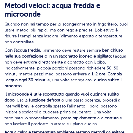
Metodi veloci: acqua fredda e
microonde
Quando non hai tempo per lo scongelamento in frigorifero, puoi
usare metodi più rapidi, ma con regole precise. L’obiettivo è
ridurre i tempi senza lasciare l’alimento esposto a temperature
non controllate.
Con l’acqua fredda
, l’alimento deve restare sempre
ben chiuso
nella sua confezione o in un sacchetto idoneo e sigillato
: l’acqua
non deve entrare direttamente a contatto con il cibo.
Indicativamente, piccole porzioni possono richiedere 30-60
minuti, mentre pezzi medi possono arrivare a
1-2 ore
.
Cambia
l’acqua ogni 30 minuti
e, una volta scongelato,
cucina subito il
prodotto
.
Il microonde è utile soprattutto quando vuoi cucinare subito
dopo
. Usa la
funzione defrost
o una bassa potenza, procedi a
intervalli brevi e controlla spesso l’alimento: i bordi possono
iniziare a scaldarsi o cuocere prima del centro. Una volta
terminato lo scongelamento,
passa rapidamente alla cottura
e
non lasciare il prodotto in attesa sul piano cucina.
Acqua calda e temperatura ambiente restano metodi da evitare: