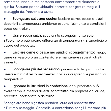
sembrano innocue ma possono compromettere sicurezza e
qualità. Bastano poche abitudini corrette per gestire meglio il
passaggio dal freezer alla tavola.
●
Scongelare sul piano cucina:
lasciare carne, pesce o piatti
deperibili a temperatura ambiente espone l’alimento a condizioni
poco controllate.
●
Usare acqua calda:
accelera lo scongelamento solo
all’esterno e può creare differenze di temperatura tra superficie e
cuore del prodotto.
●
Lasciare carne o pesce nei liquidi di scongelamento:
meglio
usare un vassoio o un contenitore e mantenere separati gli altri
alimenti.
●
Scongelare più del necessario:
preleva solo la quantità che
userai e lascia il resto nel freezer, così riduci sprechi e passaggi di
temperatura.
●
Ignorare le istruzioni in confezione:
ogni prodotto può
avere tempi e metodi diversi, soprattutto tra preparazioni crude,
precotte, porzionate o da forno.
Scongelare bene significa prenderti cura del prodotto fino
all’ultimo passaggio. Controlla la confezione, scegli il metodo più