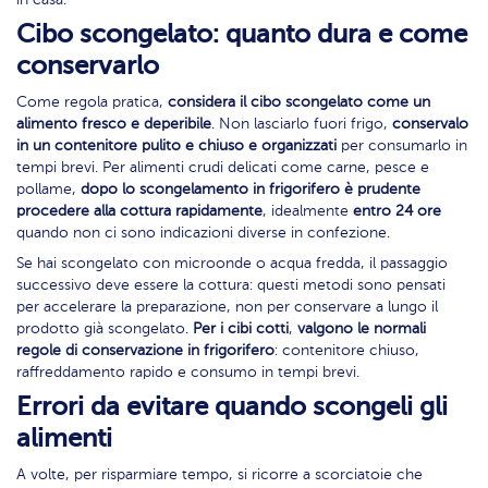
in casa.
Cibo scongelato: quanto dura e come
conservarlo
Come regola pratica,
considera il cibo scongelato come un
alimento fresco e deperibile
. Non lasciarlo fuori frigo,
conservalo
in un contenitore pulito e chiuso e organizzati
per consumarlo in
tempi brevi. Per alimenti crudi delicati come carne, pesce e
pollame,
dopo lo scongelamento in frigorifero è prudente
procedere alla cottura rapidamente
, idealmente
entro 24 ore
quando non ci sono indicazioni diverse in confezione.
Se hai scongelato con microonde o acqua fredda, il passaggio
successivo deve essere la cottura: questi metodi sono pensati
per accelerare la preparazione, non per conservare a lungo il
prodotto già scongelato.
Per i cibi cotti
,
valgono le normali
regole di conservazione in frigorifero
: contenitore chiuso,
raffreddamento rapido e consumo in tempi brevi.
Errori da evitare quando scongeli gli
alimenti
A volte, per risparmiare tempo, si ricorre a scorciatoie che