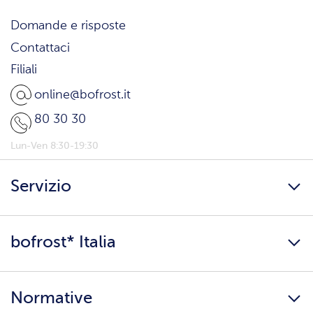
Domande e risposte
Contattaci
Filiali
online@bofrost.it
80 30 30
Lun-Ven 8:30-19:30
Servizio
Freschezza a domicilio
bofrost* Italia
Presenta un amico
Catalogo
Lavora con noi
Ingredienti e allergeni
Normative
Surgelati di qualità
Copertura servizio