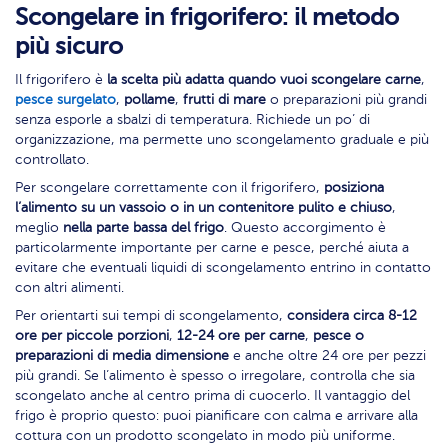
Scongelare in frigorifero: il metodo
più sicuro
Il frigorifero è
la scelta più adatta quando vuoi scongelare carne
,
pesce surgelato
,
pollame
,
frutti di mare
o preparazioni più grandi
senza esporle a sbalzi di temperatura. Richiede un po’ di
organizzazione, ma permette uno scongelamento graduale e più
controllato.
Per scongelare correttamente con il frigorifero,
posiziona
l’alimento su un vassoio o in un contenitore pulito e chiuso
,
meglio
nella parte bassa del frigo
. Questo accorgimento è
particolarmente importante per carne e pesce, perché aiuta a
evitare che eventuali liquidi di scongelamento entrino in contatto
con altri alimenti.
Per orientarti sui tempi di scongelamento,
considera circa 8-12
ore per piccole porzioni
,
12-24 ore per carne
,
pesce o
preparazioni di media dimensione
e anche oltre 24 ore per pezzi
più grandi. Se l’alimento è spesso o irregolare, controlla che sia
scongelato anche al centro prima di cuocerlo. Il vantaggio del
frigo è proprio questo: puoi pianificare con calma e arrivare alla
cottura con un prodotto scongelato in modo più uniforme.