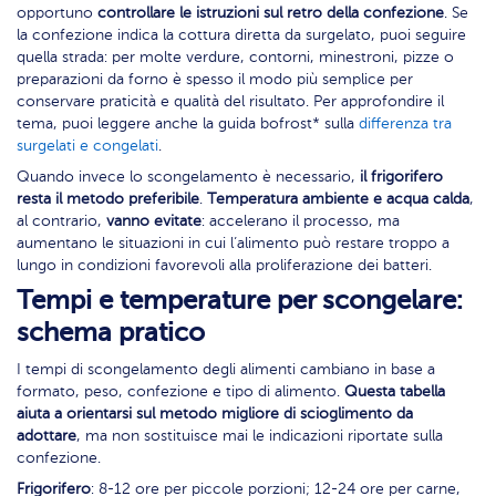
opportuno
controllare le istruzioni sul retro della confezione
. Se
la confezione indica la cottura diretta da surgelato, puoi seguire
quella strada: per molte verdure, contorni, minestroni, pizze o
preparazioni da forno è spesso il modo più semplice per
conservare praticità e qualità del risultato. Per approfondire il
tema, puoi leggere anche la guida bofrost* sulla
differenza tra
surgelati e congelati
.
Quando invece lo scongelamento è necessario,
il frigorifero
resta il metodo preferibile
.
Temperatura ambiente e acqua calda
,
al contrario,
vanno evitate
: accelerano il processo, ma
aumentano le situazioni in cui l’alimento può restare troppo a
lungo in condizioni favorevoli alla proliferazione dei batteri.
Tempi e temperature per scongelare:
schema pratico
I tempi di scongelamento degli alimenti cambiano in base a
formato, peso, confezione e tipo di alimento.
Questa tabella
aiuta a orientarsi sul metodo migliore di scioglimento da
adottare
, ma non sostituisce mai le indicazioni riportate sulla
confezione.
Frigorifero
: 8-12 ore per piccole porzioni; 12-24 ore per carne,