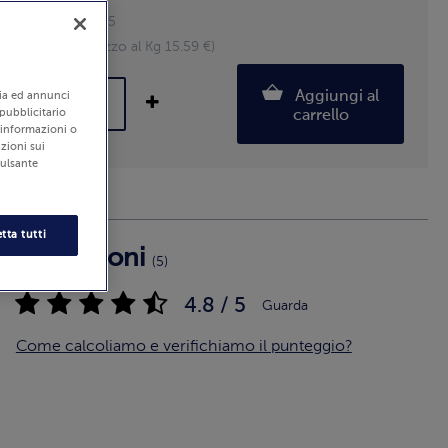
Pezzi: 15-25
750 g (Prezzo al Kg 15.59 €)
Aggiungi al
edia ed annunci
 pubblicitario
carrello
i informazioni o
zioni sui
pulsante
tta tutti
Recensioni
(5)
4.8 / 5
Guarda
Come calcoliamo e verifichiamo il punteggio?