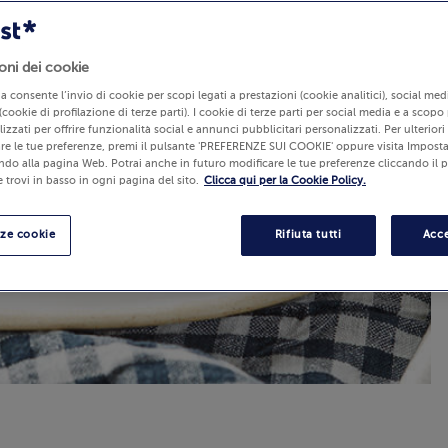
oni dei cookie
lia consente l’invio di cookie per scopi legati a prestazioni (cookie analitici), social m
(cookie di profilazione di terze parti). I cookie di terze parti per social media e a scopo
izzati per offrire funzionalità social e annunci pubblicitari personalizzati. Per ulterior
re le tue preferenze, premi il pulsante 'PREFERENZE SUI COOKIE' oppure visita Imposta
ndo alla pagina Web. Potrai anche in futuro modificare le tue preferenze cliccando il 
 trovi in basso in ogni pagina del sito.
Clicca qui per la Cookie Policy.
nze cookie
Rifiuta tutti
Acce