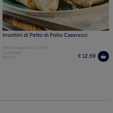
Involtini di Petto di Pollo Caserecci
400 g (Prezzo al Kg 31.73 €)
Cod. 15419
€ 12,69
Pezzi: 6