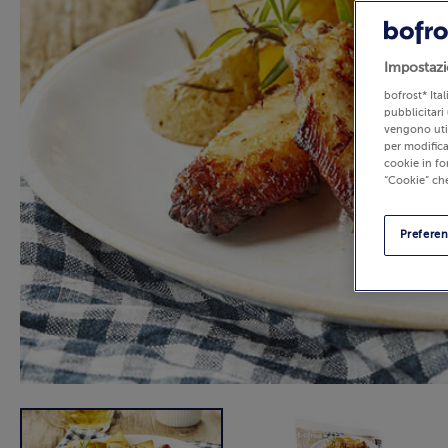
Impostazi
bofrost* Ita
pubblicitari 
vengono util
per modifica
cookie in fo
“Cookie” che
Prefere