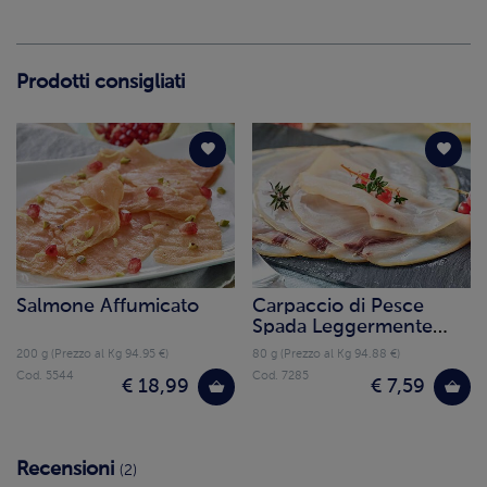
Prodotti consigliati
Salmone Affumicato
Carpaccio di Pesce
Spada Leggermente
Affumicato
200 g (Prezzo al Kg 94.95 €)
80 g (Prezzo al Kg 94.88 €)
Cod. 5544
Cod. 7285
€ 18,99
€ 7,59
Recensioni
(2)