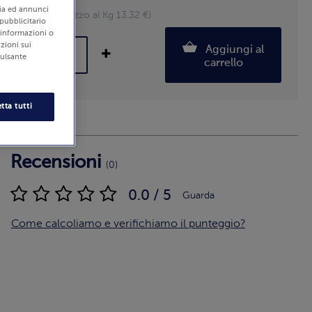
edia ed annunci
600 g (Prezzo al Kg 13.32 €)
 pubblicitario
i informazioni o
zioni sui
Aggiungi al
pulsante
carrello
tta tutti
Recensioni
(0)
0.0 / 5
Guarda
Come calcoliamo e verifichiamo il punteggio?