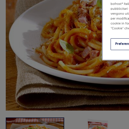
bofrost* Ita
pubblicitari 
vengono util
per modifica
cookie in fo
“Cookie” che
Prefere