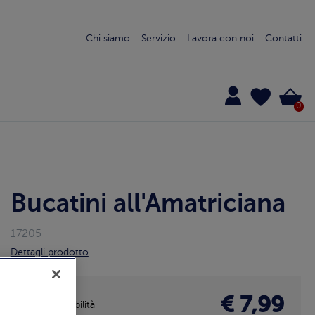
Chi siamo
Servizio
Lavora con noi
Contatti
0
Bucatini all'Amatriciana
17205
Dettagli prodotto
€ 7,99
Disponibilità