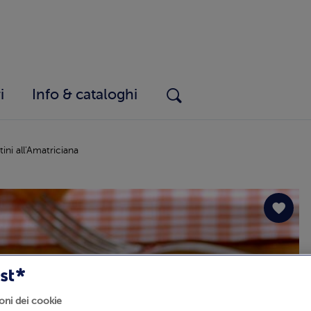
i
Info & cataloghi
ini all'Amatriciana
oni dei cookie