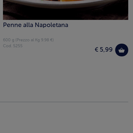
Penne alla Napoletana
600 g (Prezzo al Kg 9.98 €)
Cod. 5255
€ 5,99