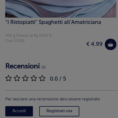
"I Ristopiatti" Spaghetti all'Amatriciana
300 g (Prezzo al Kg 16.63 €)
Cod. 15326
€ 4,99
Recensioni
(0)
0.0 / 5
Per lasciare una recensione devi essere registrato
Accedi
Registrati ora