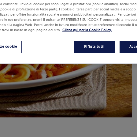
lia consente l’invio di cookie per scopi legati a prestazioni (cookie analitici), social m
(cookie di profilazione di terze parti). I cookie di terze parti per social media e a scopo
izzati per offrire funzionalità social e annunci pubblicitari personalizzati. Per ulterior
re le tue preferenze, premi il pulsante 'PREFERENZE SUI COOKIE' oppure visita Imposta
ndo alla pagina Web. Potrai anche in futuro modificare le tue preferenze cliccando il 
 trovi in basso in ogni pagina del sito.
Clicca qui per la Cookie Policy.
nze cookie
Rifiuta tutti
Acce