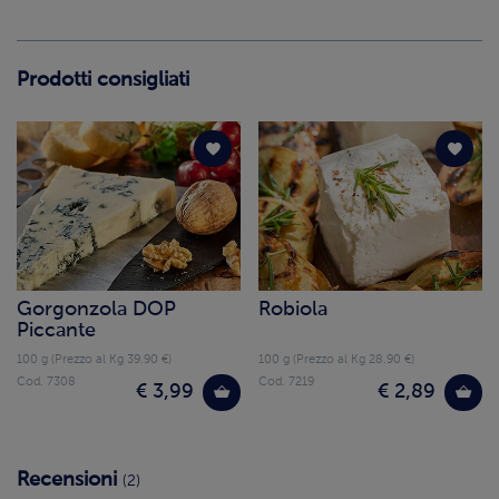
Prodotti consigliati
Gorgonzola DOP
Robiola
Piccante
100 g (Prezzo al Kg 39.90 €)
100 g (Prezzo al Kg 28.90 €)
Cod. 7308
Cod. 7219
€ 3,99
€ 2,89
Recensioni
(2)