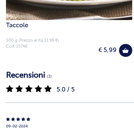
Taccole
500 g (Prezzo al Kg 11.98 €)
Cod. 15748
€ 5,99
Recensioni
(3)
5.0 / 5
09-02-2024