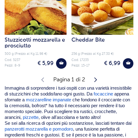
Stuzzicotti mozzarella e
Cheddar Bite
prosciutto
500 g (Prezzo al Kg 11.98 €)
256 g (Prezzo al Kg 27.30 €)
Cod. 5237
Cod. 17235
€ 5,99
€ 6,99
Pezzi: 8-9
Pezzi: 15-17
Pagina 1 di 2
Immagina di sorprendere i tuoi ospiti con una varietà irresistibile
di stuzzichini che soddisfano ogni gusto. Da
focaccine
appena
sfornate a
mozzarelline impanate
che fondono il croccante con
la cremosità, bofrost* ha tutto il necessario per rendere il tuo
momento speciale. Puoi scegliere tra rustici, crocchette,
arancini,
pizzette
, olive all'ascolana e tanto altro!
Se sei alla ricerca di opzioni più sostanziose, lasciati tentare dai
panzerotti mozzarella e pomodoro
, una fusione perfetta di
ingredienti freschi e gustosi. E se il pesce è la tua passione, i