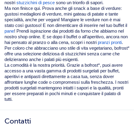
nostri
stuzzichini di pesce
sono un trionfo di sapori.
Ma non finisce qui. Prova anche gli snack a base di verdure:
gustosi medaglioni di verdure, mini gateau di patate e tante
specialità, anche per vegani! Mangiare le verdure non è mai
stato così gustoso! E non dimenticare di inserire nel tuo buffet il
pane
! Prendi ispirazione dai prodotti da forno che abbiamo nel
nostro shop online. E se dopo il buffet o all’aperitivo, ancora non
hai pensato al pranzo o alla cena, scopri i nostri
pranzi pronti
.
Per coloro che abbracciano uno stile di vita vegetariano, bofrost*
offre una selezione deliziosa di stuzzichini senza carne che
delizieranno anche i palati più esigenti.
La comodità è la nostra priorità. Grazie a bofrost*, puoi avere
accesso a una vasta gamma di prodotti surgelati per buffet,
aperitivi e antipasti direttamente a casa tua, senza dover
affrontare lunghe code o compromessi sulla freschezza. I nostri
prodotti surgelati mantengono intatti i sapori e la qualità, pronti
per essere preparati in pochi minuti e conquistare il palato di
tutti.
Contatti