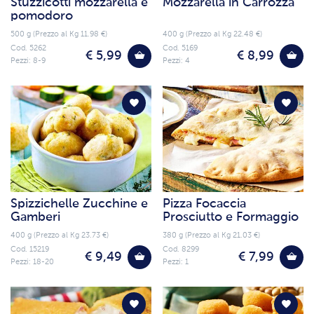
Stuzzicotti mozzarella e
Mozzarella in Carrozza
pomodoro
500 g (Prezzo al Kg 11.98 €)
400 g (Prezzo al Kg 22.48 €)
Cod. 5262
Cod. 5169
€ 5,99
€ 8,99
Pezzi: 8-9
Pezzi: 4
Spizzichelle Zucchine e
Pizza Focaccia
Gamberi
Prosciutto e Formaggio
400 g (Prezzo al Kg 23.73 €)
380 g (Prezzo al Kg 21.03 €)
Cod. 15219
Cod. 8299
€ 9,49
€ 7,99
Pezzi: 18-20
Pezzi: 1