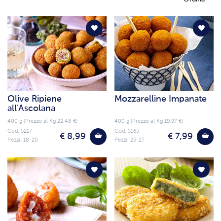
Olive Ripiene
Mozzarelline Impanate
all'Ascolana
400 g (Prezzo al Kg 22.48 €)
400 g (Prezzo al Kg 19.97 €)
Cod. 5217
Cod. 5165
€ 8,99
€ 7,99
Pezzi: 18-20
Pezzi: 25-27