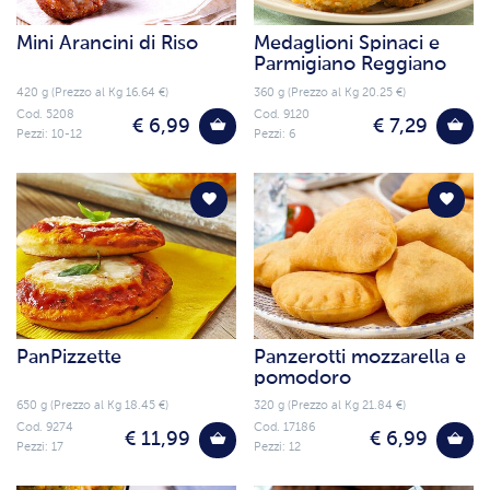
Mini Arancini di Riso
Medaglioni Spinaci e
Parmigiano Reggiano
420 g (Prezzo al Kg 16.64 €)
360 g (Prezzo al Kg 20.25 €)
Cod. 5208
Cod. 9120
€ 6,99
€ 7,29
Pezzi: 10-12
Pezzi: 6
PanPizzette
Panzerotti mozzarella e
pomodoro
650 g (Prezzo al Kg 18.45 €)
320 g (Prezzo al Kg 21.84 €)
Cod. 9274
Cod. 17186
€ 11,99
€ 6,99
Pezzi: 17
Pezzi: 12