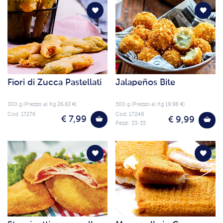
Fiori di Zucca Pastellati
Jalapeños Bite
300 g (Prezzo al Kg 26.63 €)
500 g (Prezzo al Kg 19.98 €)
Cod. 17276
Cod. 17248
€ 7,99
€ 9,99
Pezzi: 33-35