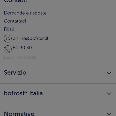
Contatti
Domande e risposte
Contattaci
Filiali
online@bofrost.it
80 30 30
Lun-Ven 8:30-19:30
Servizio
Freschezza a domicilio
bofrost* Italia
Presenta un amico
Catalogo
Lavora con noi
Ingredienti e allergeni
Normative
Surgelati di qualità