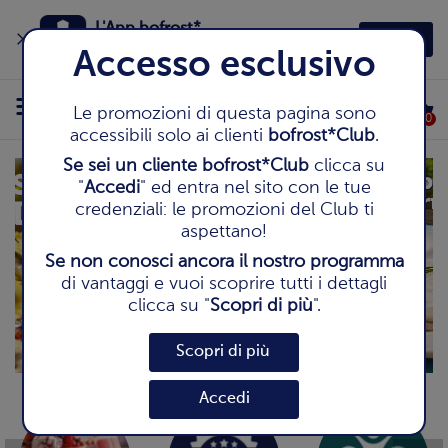
L'App bofrost*
Apri
Fai la spesa in un click
Accesso esclusivo
Le promozioni di questa pagina sono
0
accessibili solo ai clienti
bofrost*Club
.
Se sei un cliente bofrost*Club
clicca su
"
Accedi
" ed entra nel sito con le tue
credenziali: le promozioni del Club ti
aspettano!
Se non conosci ancora il nostro programma
di vantaggi e vuoi scoprire tutti i dettagli
Previous
Next
clicca su "
Scopri di più
".
Scopri di più
Accedi