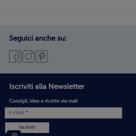
Copertura servizio
Sostenibilità
Privacy Policy
Privacy Policy Candidati
Cookie Policy
Seguici anche su:
Condizioni Generali di Vendita
Codice Etico
Segnalazioni Whistleblowing
Dichiarazione di accessibilità
Iscriviti alla Newsletter
Consigli, idee e ricette via mail
Iscriviti