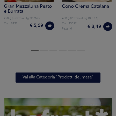
Gran Mezzaluna Pesto
Cono Crema Catalana
e Burrata
250 g (Prezzo al Kg 22.76 €)
450 g (Prezzo al Kg 18.87 €)
Cod. 7438
Cod. 15092
€ 5,69
€ 8,49
Pezzi: 6
Vai alla Categoria "Prodotti del mese"