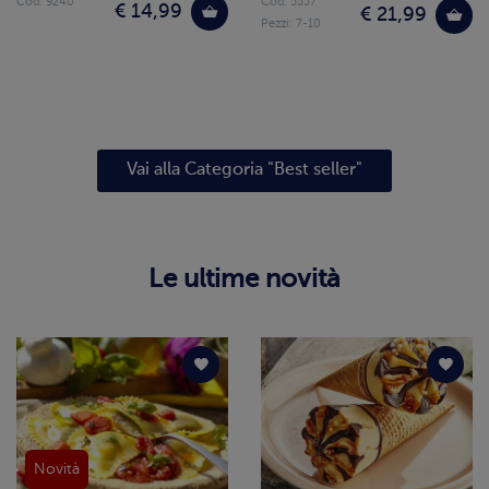
Cod. 9240
Cod. 5557
€ 14,99
€ 21,99
Pezzi: 7-10
Vai alla Categoria "Best seller"
Le ultime novità
Novità