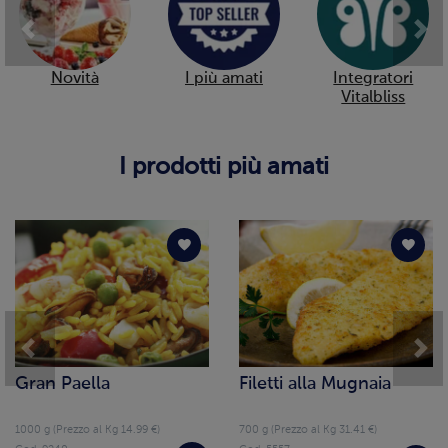
Previous
Nex
Novità
I più amati
Integratori
Vitalbliss
I prodotti più amati
Previous
Nex
Gran Paella
Filetti alla Mugnaia
1000 g (Prezzo al Kg 14.99 €)
700 g (Prezzo al Kg 31.41 €)