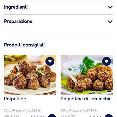
Ingredienti
Preparazione
Prodotti consigliati
Polpettine
Polpettine di Lenticchie
500 g (Prezzo al Kg 25.98 €)
300 g (Prezzo al Kg 23.30 €)
Cod. 17384
Cod. 17704