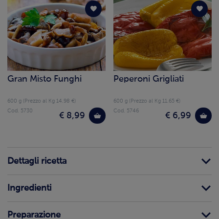
Gran Misto Funghi
Peperoni Grigliati
600 g (Prezzo al Kg 14.98 €)
600 g (Prezzo al Kg 11.65 €)
Cod. 5730
Cod. 5746
€ 8,99
€ 6,99
Dettagli ricetta
Ingredienti
Preparazione