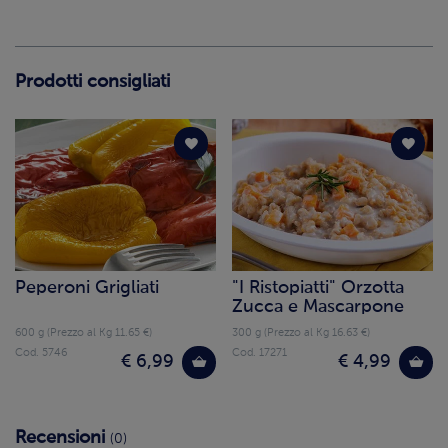
Prodotti consigliati
Peperoni Grigliati
"I Ristopiatti" Orzotta
Zucca e Mascarpone
600 g (Prezzo al Kg 11.65 €)
300 g (Prezzo al Kg 16.63 €)
Cod. 5746
Cod. 17271
€ 6,99
€ 4,99
Recensioni
(0)