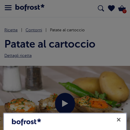
0
Ricette
Contorni
Patate al cartoccio
Patate al cartoccio
Dettagli ricetta