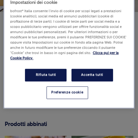
Impostazioni dei cookie
bofrost* Italia consente l’invio di cookie per scopi legati a prestazioni
(cookie analitici), social media ed annunci pubblicitari (cookie di
profilazione di terze parti). I cookie di terze parti per social media e a
scopo pubblicitario vengono utilizzati per offrire funzionalità social e
annunci pubblicitari personalizzati. Per ulteriori informazioni o per
modificare le tue preferenze, premi il pulsante 'PREFERENZE SUI COOKIE'
Strumenti:
forno, pentola, padella
oppure visita Impostazioni sui cookie in fondo alla pagina Web. Potrai
anche in futuro modificare le tue preferenze cliccando il pulsante
“Cookie” che trovi in basso in ogni pagina del sito.
Clicca qui per la
Difficoltà:
Cookie Policy.
Recensioni
(0)
Rifiuta tutti
Accetta tutti
0.0 / 5
Guarda
Preferenze cookie
Come calcoliamo e verifichiamo il punteggio?
Prodotti abbinati