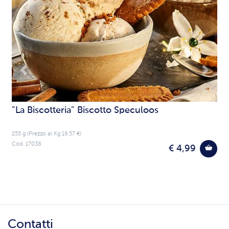
Previous
Next
"La Biscotteria" Biscotto Speculoos
255 g (Prezzo al Kg 19.57 €)
Cod. 17038
€ 4,99
Contatti