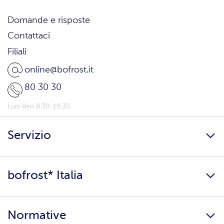
Domande e risposte
Contattaci
Filiali
online@bofrost.it
80 30 30
Lun-Ven 8:30-19:30
Servizio
Freschezza a domicilio
bofrost* Italia
Presenta un amico
Catalogo
Lavora con noi
Ingredienti e allergeni
Normative
Surgelati di qualità
Copertura servizio