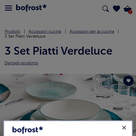
0
Prodotti
Accessori cucina
Accessori per la cucina
3 Set Piatti Verdeluce
3 Set Piatti Verdeluce
Dettagli prodotto