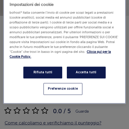
Impostazioni dei cookie
bofrost* Italia consente l’invio di cookie per scopi legati a prestazioni
(cookie analitici), social media ed annunci pubblicitari (cookie di
profilazione di terze parti). I cookie di terze parti per social media e a
scopo pubblicitario vengono utilizzati per offrire funzionalità social e
Disponibilità
annunci pubblicitari personalizzati. Per ulteriori informazioni o per
€ 68,99
modificare le tue preferenze, premi il pulsante 'PREFERENZE SUI COOKIE'
oppure visita Impostazioni sui cookie in fondo alla pagina Web. Potrai
anche in futuro modificare le tue preferenze cliccando il pulsante
“Cookie” che trovi in basso in ogni pagina del sito.
Clicca qui per la
Cookie Policy.
Aggiungi al carrello
Rifiuta tutti
Accetta tutti
Preferenze cookie
Recensioni
(0)
0.0 / 5
Guarda
Come calcoliamo e verifichiamo il punteggio?