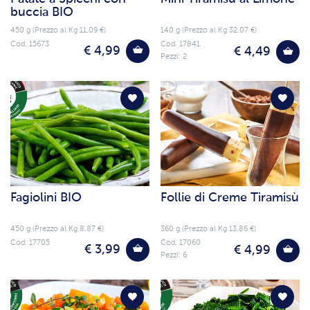
buccia BIO
450 g (Prezzo al Kg 11.09 €)
140 g (Prezzo al Kg 32.07 €)
Cod. 15673
Cod. 17841
€ 4,99
€ 4,49
Pezzi: 2
Fagiolini BIO
Follie di Creme Tiramisù
450 g (Prezzo al Kg 8.87 €)
360 g (Prezzo al Kg 13.86 €)
Cod. 17705
Cod. 17060
€ 3,99
€ 4,99
Pezzi: 6