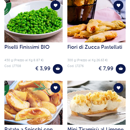
Piselli Finissimi BIO
Fiori di Zucca Pastellati
450 g (Prezzo al Kg 8.87 €)
300 g (Prezzo al Kg 26.63 €)
Cod. 17708
Cod. 17276
€ 3,99
€ 7,99
Patate a Spicchi con
Mini Tiramisù al Limone