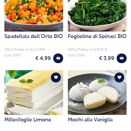
Spadellata dell'Orto BIO
Foglioline di Spinaci BIO
450 g (Prezzo al Kg 11.09 €)
450 g (Prezzo al Kg 8.87 €)
Cod. 17707
Cod. 17706
€ 4,99
€ 3,99
Millesfoglie Limone
Mochi alla Vaniglia