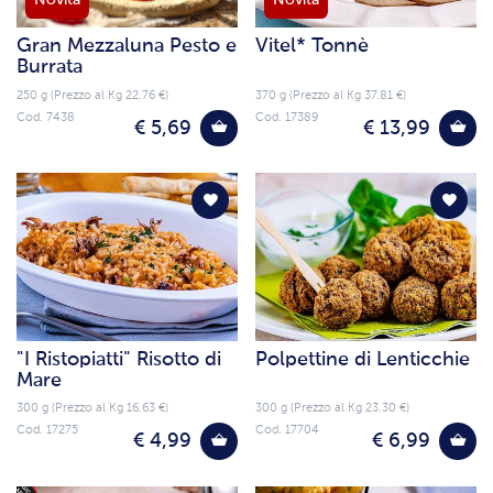
Novità
Novità
Gran Mezzaluna Pesto e
Vitel* Tonnè
Burrata
250 g (Prezzo al Kg 22.76 €)
370 g (Prezzo al Kg 37.81 €)
Cod. 7438
Cod. 17389
€ 5,69
€ 13,99
"I Ristopiatti" Risotto di
Polpettine di Lenticchie
Mare
300 g (Prezzo al Kg 16.63 €)
300 g (Prezzo al Kg 23.30 €)
Cod. 17275
Cod. 17704
€ 4,99
€ 6,99