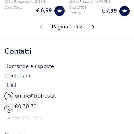
500 g (Prezzo al Kg 13.98 €)
180 g (Prezzo al Kg 44.39 €)
Cod. 17041
Cod. 17059
€ 6,99
€ 7,99
Pezzi: 6
Pagina 1 di 2
Contatti
Domande e risposte
Contattaci
Filiali
online@bofrost.it
80 30 30
Lun-Ven 8:30-19:30